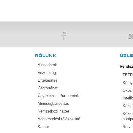
RÓLUNK
ÜZL
Alapadatok
Rendsz
Vezetőség
TETRA
Értékesítés
Körny
Cégtörténet
Okos 
Ügyfeleink - Partnereink
Intel
Minőségbiztosítás
Közle
Nemzetközi háttér
Közle
Adatkezelési tájékoztató
autóp
Karrier
Servi