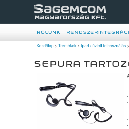
RÓLUNK
RENDSZERINTEGRÁC
Kezdőlap
>
Termékek
>
Ipari / üzleti felhasználás
SEPURA TARTOZ
A
-
-
-
-
-
-
-
-