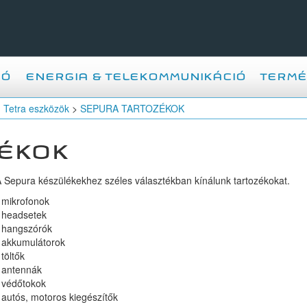
IÓ
ENERGIA & TELEKOMMUNIKÁCIÓ
TERMÉ
>
Tetra eszközök
>
SEPURA TARTOZÉKOK
ÉKOK
 Sepura készülékekhez széles választékban kínálunk tartozékokat.
 mikrofonok
 headsetek
 hangszórók
 akkumulátorok
 töltők
 antennák
 védőtokok
 autós, motoros kiegészítők