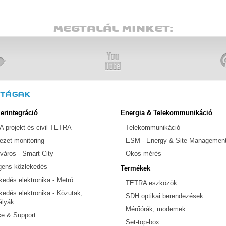
MEGTALÁL MINKET:
ETÁGAK
erintegráció
Energia & Telekommunikáció
 projekt és civil TETRA
Telekommunikáció
ezet monitoring
ESM - Energy & Site Managemen
város - Smart City
Okos mérés
ligens közlekedés
Termékek
kedés elektronika - Metró
TETRA eszközök
kedés elektronika - Közutak,
SDH optikai berendezések
ályák
Mérőórák, modemek
ce & Support
Set-top-box